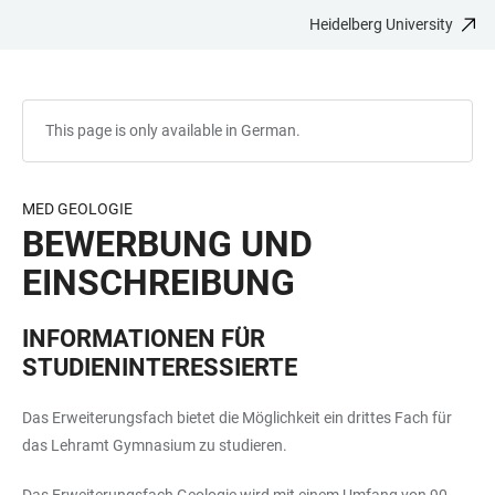
Heidelberg University
JUMP
OPEN
OPEN
ACCESSIBILITY
TO
MAIN
SEARCH
LINKS
MAIN
NAVIGATION
FORM
CONTENT
This page is only available in German.
MED GEOLOGIE
BEWERBUNG UND
EINSCHREIBUNG
INFORMATIONEN FÜR
STUDIENINTERESSIERTE
Das Erweiterungsfach bietet die Möglichkeit ein drittes Fach für
das Lehramt Gymnasium zu studieren.