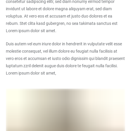
consetetur sadipscing elitr, sed diam nonumy eirmod tempor
invidunt ut labore et dolore magna aliquyam erat, sed diam
voluptua. At vero eos et accusam et justo duo dolores et ea
rebum. Stet clita kasd gubergren, no sea takimata sanctus est
Lorem ipsum dolor sit amet.
Duis autem vel eum iriure dolor in hendrerit in vulputate velit esse
molestie consequat, vel illum dolore eu feugiat nulla facilisis at
vero eros et accumsan et iusto odio dignissim qui blandit praesent
luptatum zzril delenit augue duis dolore te feugait nulla facilisi.
Lorem ipsum dolor sit amet,