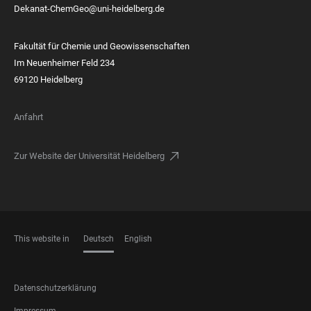
Dekanat-ChemGeo@uni-heidelberg.de
Fakultät für Chemie und Geowissenschaften
Im Neuenheimer Feld 234
69120 Heidelberg
Anfahrt
Zur Website der Universität Heidelberg
This website in
Deutsch
English
SPRACHEN
FOOTER
Datenschutzerklärung
LEGAL
Impressum