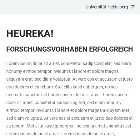
Universität Heidelberg
ZUM
HAUPTNAVIGATION
WEBSEITENSUCHE
LINKS
HAUPTINHALT
ÖFFNEN
ÖFFNEN
ZUR
HEUREKA!
BARRIEREFREIHEIT
FORSCHUNGSVORHABEN ERFOLGREICH
Lorem ipsum dolor sit amet, consetetur sadipscing elitr, sed diam
nonumy eirmod tempor invidunt ut labore et dolore magna
aliquyam erat, sed diam voluptua. At vero eos et accusam et justo
duo dolores et ea rebum. Stet clita kasd gubergren, no sea
takimata sanctus est Lorem ipsum dolor sit amet. Lorem ipsum
dolor sit amet, consetetur sadipscing elitr, sed diam nonumy
eirmod tempor invidunt ut labore et dolore magna aliquyam erat,
sed diam voluptua. At vero eos et accusam et justo duo dolores et
ea rebum. Stet clita kasd gubergren, no sea takimata sanctus est
Lorem ipsum dolor sit amet. Lorem ipsum dolor sit amet,