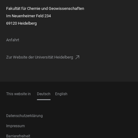
Fakultät für Chemie und Geowissenschaften
Im Neuenheimer Feld 234
69120 Heidelberg
Anfahrt
Zur Website der Universität Heidelberg
This website in
Deutsch
English
SPRACHEN
FOOTER
Datenschutzerklärung
LEGAL
Impressum
Barrierefreiheit