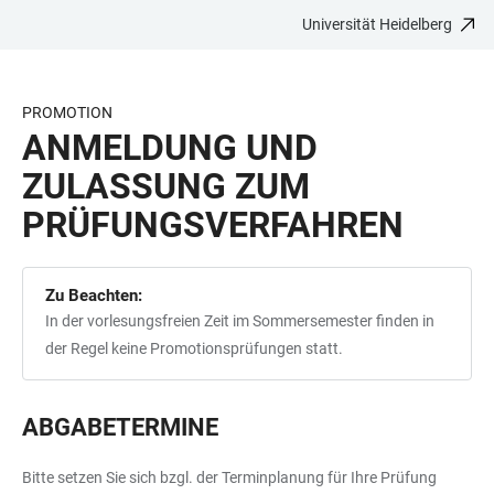
Universität Heidelberg
ZUM
HAUPTNAVIGATION
WEBSEITENSUCHE
LINKS
HAUPTINHALT
ÖFFNEN
ÖFFNEN
ZUR
BARRIEREFREIHEIT
PROMOTION
ANMELDUNG UND
ZULASSUNG ZUM
PRÜFUNGSVERFAHREN
Zu Beachten:
In der vorlesungsfreien Zeit im Sommersemester finden in
der Regel keine Promotionsprüfungen statt.
ABGABETERMINE
Bitte setzen Sie sich bzgl. der Terminplanung für Ihre Prüfung