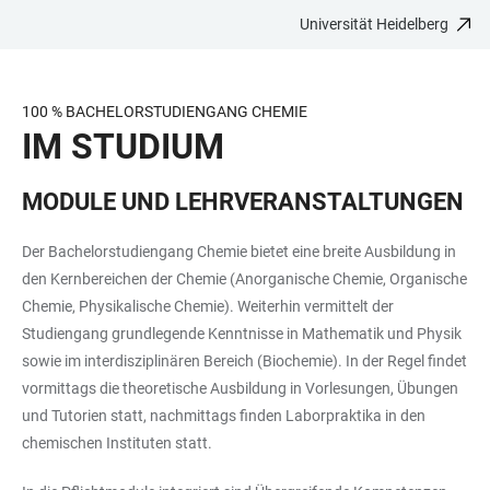
Universität Heidelberg
ZUM
HAUPTNAVIGATION
WEBSEITENSUCHE
LINKS
HAUPTINHALT
ÖFFNEN
ÖFFNEN
ZUR
BARRIEREFREIHEIT
100 % BACHELORSTUDIENGANG CHEMIE
IM STUDIUM
MODULE UND LEHRVERANSTALTUNGEN
Der Bachelorstudiengang Chemie bietet eine breite Ausbildung in
den Kernbereichen der Chemie (Anorganische Chemie, Organische
Chemie, Physikalische Chemie). Weiterhin vermittelt der
Studiengang grundlegende Kenntnisse in Mathematik und Physik
sowie im interdisziplinären Bereich (Biochemie). In der Regel findet
vormittags die theoretische Ausbildung in Vorlesungen, Übungen
und Tutorien statt, nachmittags finden Laborpraktika in den
chemischen Instituten statt.