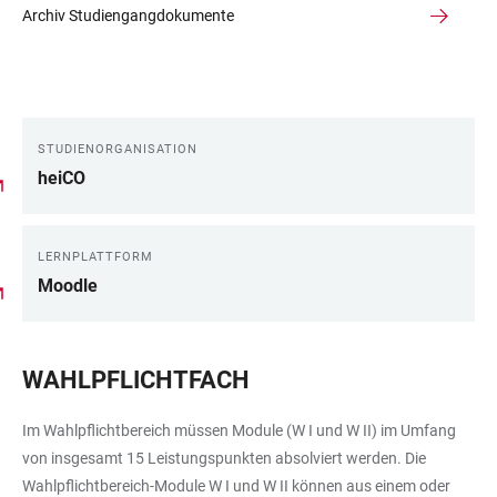
Archiv Studiengangdokumente
STUDIENORGANISATION
LINKS
heiCO
LERNPLATTFORM
Moodle
WAHLPFLICHTFACH
Im Wahlpflichtbereich müssen Module (W I und W II) im Umfang
von insgesamt 15 Leistungspunkten absolviert werden. Die
Wahlpflichtbereich-Module W I und W II können aus einem oder