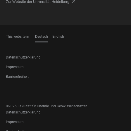
Zur Website der Universität Heidelberg
This website in
Deutsch
English
SPRACHEN
FOOTER
Datenschutzerklärung
LEGAL
Impressum
Barrierefreiheit
FOOTER
SOCIAL
MEDIA
©2026 Fakultät für Chemie und Geowissenschaften
FOOTER
Datenschutzerklärung
LEGAL
Impressum