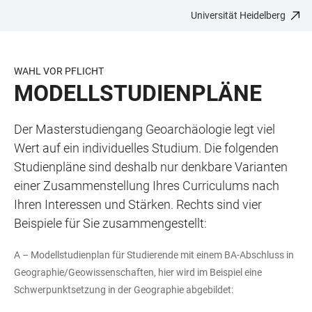
Universität Heidelberg
ZUM
HAUPTNAVIGATION
WEBSEITENSUCHE
LINKS
HAUPTINHALT
ÖFFNEN
ÖFFNEN
ZUR
BARRIEREFREIHEIT
WAHL VOR PFLICHT
MODELLSTUDIENPLÄNE
Der Masterstudiengang Geoarchäologie legt viel
Wert auf ein individuelles Studium. Die folgenden
Studienpläne sind deshalb nur denkbare Varianten
einer Zusammenstellung Ihres Curriculums nach
Ihren Interessen und Stärken. Rechts sind vier
Beispiele für Sie zusammengestellt:
A – Modellstudienplan für Studierende mit einem BA-Abschluss in
Geographie/Geowissenschaften, hier wird im Beispiel eine
Schwerpunktsetzung in der Geographie abgebildet: