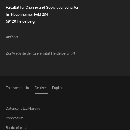
Fakultät für Chemie und Geowissenschaften
Im Neuenheimer Feld 234
69120 Heidelberg
Anfahrt
Zur Website der Universität Heidelberg
This website in
Deutsch
English
SPRACHEN
FOOTER
Datenschutzerklärung
LEGAL
Impressum
Barrierefreiheit